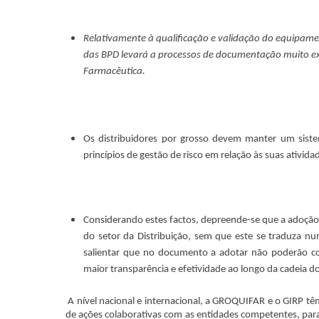
Relativamente à qualificação e validação do equipamen
das BPD levará a processos de documentação muito ext
Farmacêutica.
Os distribuidores por grosso devem manter um siste
princípios de gestão de risco em relação às suas ativida
Considerando estes factos, depreende-se que a adoçã
do setor da Distribuição, sem que este se traduza n
salientar que no documento a adotar não poderão con
maior transparência e efetividade ao longo da cadeia 
A nível nacional e internacional, a GROQUIFAR e o GIRP tê
de ações colaborativas com as entidades competentes, par