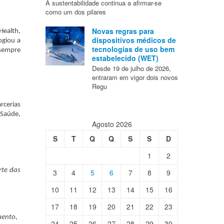
A sustentabilidade continua a afirmar-se
como um dos pilares
Novas regras para
Health,
dispositivos médicos de
ogiou a
tecnologias de uso bem
 sempre
estabelecido (WET)
Desde 19 de julho de 2026,
entraram em vigor dois novos
Regu
cerias
 Saúde,
Agosto 2026
S
T
Q
Q
S
S
D
1
2
rte das
3
4
5
6
7
8
9
10
11
12
13
14
15
16
17
18
19
20
21
22
23
mento,
24
25
26
27
28
29
30