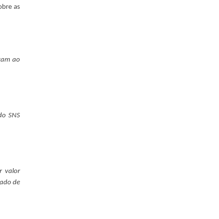
obre as
ntam ao
 do SNS
r valor
cado de