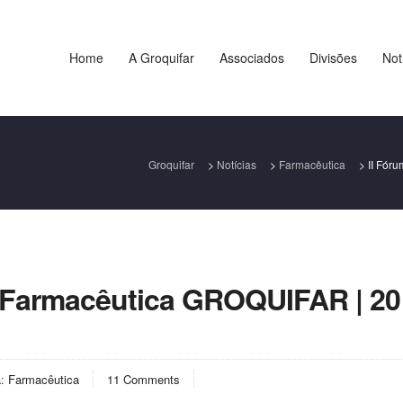
Home
A Groquifar
Associados
Divisões
Not
Groquifar
>
Notícias
>
Farmacêutica
>
II Fór
o Farmacêutica GROQUIFAR | 20
a:
Farmacêutica
11 Comments