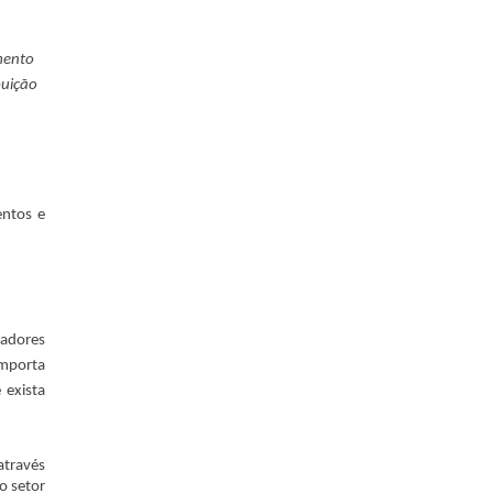
mento
buição
entos e
radores
importa
 exista
através
o setor