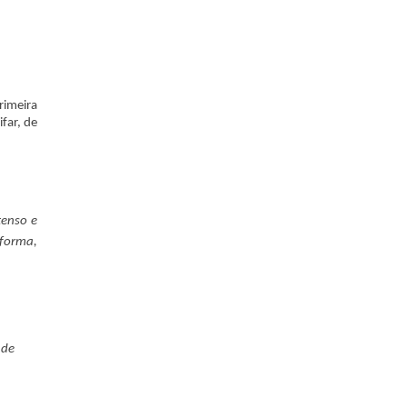
rimeira
far, de
tenso e
 forma,
 de