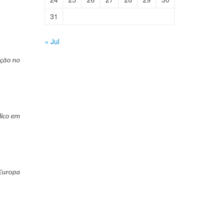
31
« Jul
ição no
lico em
 Europa