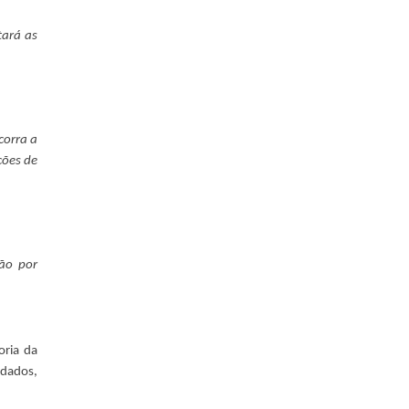
tará as
corra a
ções de
ção por
oria da
 dados,