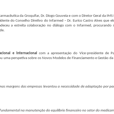
armacêutica da Groquifar, Dr. Diogo Gouveia e com o Diretor Geral da IMS 
idente do Conselho Diretivo do Infarmed – Dr. Eurico Castro Alves que el
gradeceu a estreita colaboração no diálogo com o Infarmed, procurando
ade.
ional e Internacional
com a apresentação do Vice-presidente de Par
tou uma perspetiva sobre os Novos Modelos de Financiamento e Gestão da
 nas margens das empresas levantou a necessidade de adaptação por pa
 fundamental na manutenção do equilíbrio financeiro no setor do medica