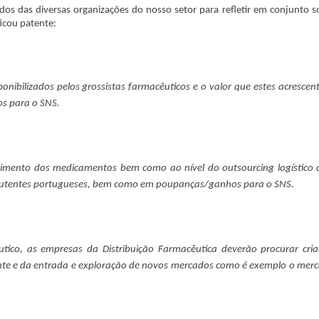
os das diversas organizações do nosso setor para refletir em conjunto s
icou patente:
sponibilizados pelos grossistas farmacêuticos e o valor que estes acresce
os para o SNS.
necimento dos medicamentos bem como ao nível do outsourcing logístico
s utentes portugueses, bem como em poupanças/ganhos para o SNS.
co, as empresas da Distribuição Farmacêutica deverão procurar cria
ente e da entrada e exploração de novos mercados como é exemplo o mer