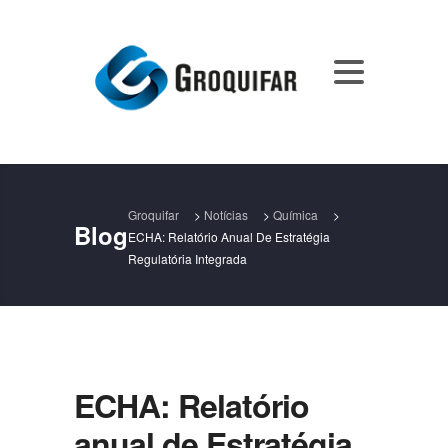
Groquifar
>
Notícias
>
Química
>
Blog
ECHA: Relatório Anual De Estratégia
Regulatória Integrada
ECHA: Relatório
anual de Estratégia