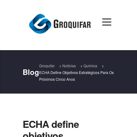
Groquifar
>
Notícias
>
Química
>
Blog
ECHA Define Objetivos Estratégicos Para Os
Próximos Cinco Anos
ECHA define
objetivos