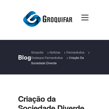
Groquifar
>
Notícias
>
Farmacêutica
>
Blog
Destaque Farmacêutica
>
Criação Da
Sociedade Diverde
Criação da
Sociedade Diverde