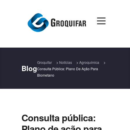
Groquifar
>
Notícias
>
Agroquímica
>
Blog
Consulta Pública: Plano De Ação Para
Biometano
Consulta pública:
Plano de ação para