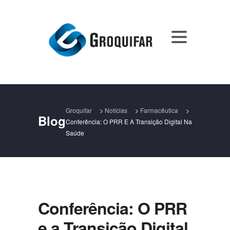
Groquifar
>
Notícias
>
Farmacêutica
>
Blog
Conferência: O PRR E A Transição Digital Na
Saúde
Conferência: O PRR
e a Transição Digital