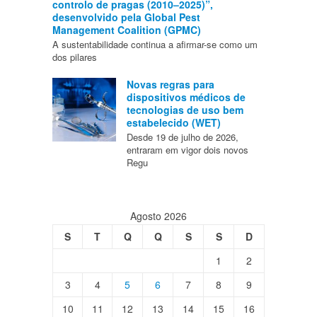
controlo de pragas (2010–2025)”,
desenvolvido pela Global Pest
Management Coalition (GPMC)
A sustentabilidade continua a afirmar-se como um
dos pilares
Novas regras para
dispositivos médicos de
tecnologias de uso bem
estabelecido (WET)
Desde 19 de julho de 2026,
entraram em vigor dois novos
Regu
Agosto 2026
S
T
Q
Q
S
S
D
1
2
3
4
5
6
7
8
9
10
11
12
13
14
15
16