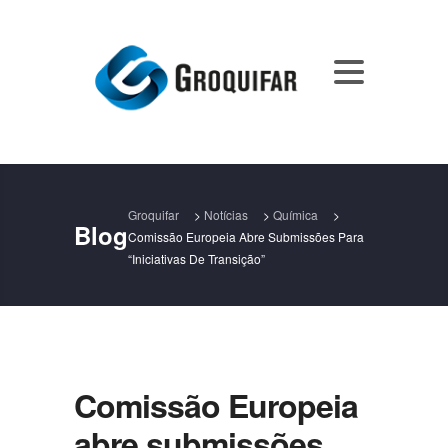
Groquifar
>
Notícias
>
Química
>
Blog
Comissão Europeia Abre Submissões Para
“Iniciativas De Transição”
Comissão Europeia
abre submissões