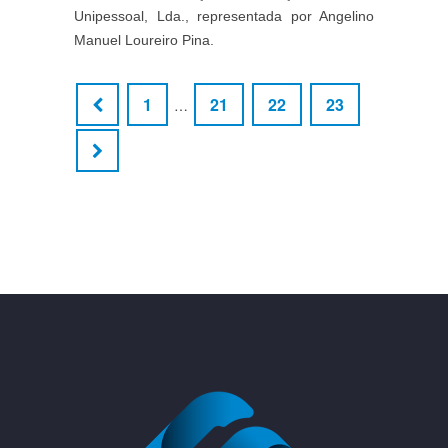
Unipessoal, Lda., representada por Angelino
Manuel Loureiro Pina.
1
21
22
23
…