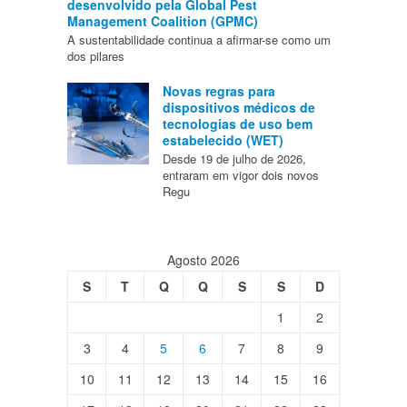
desenvolvido pela Global Pest
Management Coalition (GPMC)
A sustentabilidade continua a afirmar-se como um
dos pilares
Novas regras para
dispositivos médicos de
tecnologias de uso bem
estabelecido (WET)
Desde 19 de julho de 2026,
entraram em vigor dois novos
Regu
Agosto 2026
S
T
Q
Q
S
S
D
1
2
3
4
5
6
7
8
9
10
11
12
13
14
15
16