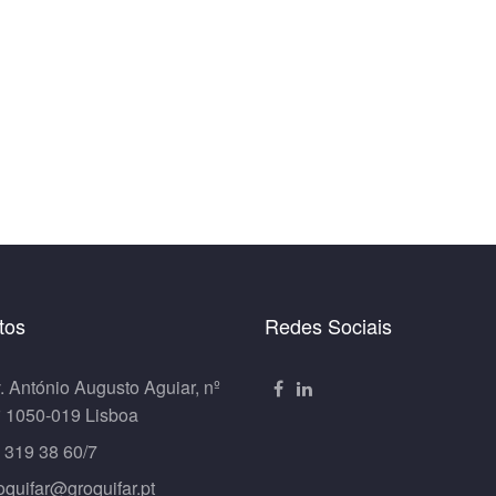
tos
Redes Sociais
. António Augusto Aguiar, nº
º 1050-019 Lisboa
 319 38 60/7
oquifar@groquifar.pt