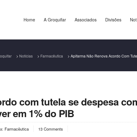
Home
A Groquifar
Associados
Divisões
Not
oquifar
>
Notícias
>
Farmacêutica
>
Apifarma Não Renova Acordo Com Tut
ordo com tutela se despesa co
er em 1% do PIB
ia:
Farmacêutica
13 Comments