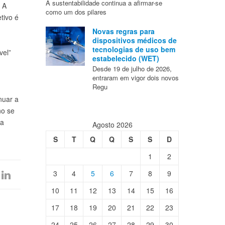
A sustentabilidade continua a afirmar-se
 A
como um dos pilares
tivo é
Novas regras para
dispositivos médicos de
tecnologias de uso bem
vel”
estabelecido (WET)
Desde 19 de julho de 2026,
entraram em vigor dois novos
Regu
nuar a
no se
ha
Agosto 2026
S
T
Q
Q
S
S
D
1
2
3
4
5
6
7
8
9
10
11
12
13
14
15
16
17
18
19
20
21
22
23
24
25
26
27
28
29
30