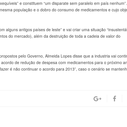
xequíveis” e constituem “um disparate sem paralelo em país nenhum”.
 a mesma população e o dobro do consumo de medicamentos e cujo obje
 alguns antigos países de leste” e vai criar uma situação “insustentá
os do mercado), além da destruição de toda a cadeia de valor do
ropostos pelo Governo, Almeida Lopes disse que a industria vai conti
 o acordo de redução de despesa com medicamentos para o próximo a
fazer é não continuar o acordo para 2013”, caso o cenário se manten