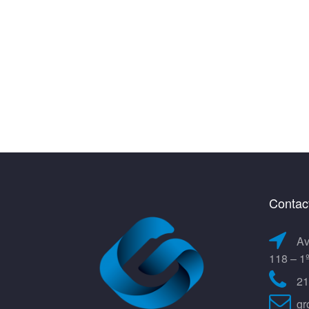
Contac
Av
118 – 1
21
gr