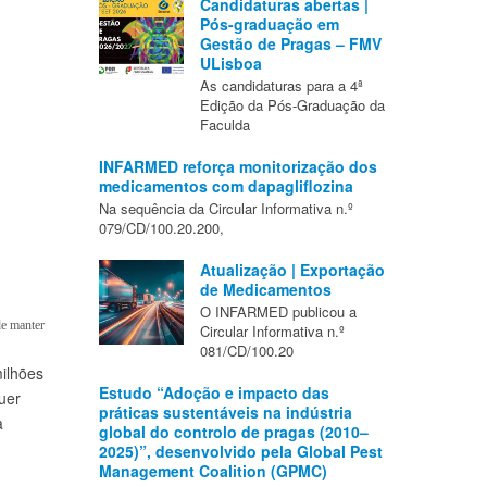
Candidaturas abertas |
Pós-graduação em
Gestão de Pragas – FMV
ULisboa
As candidaturas para a 4ª
Edição da Pós-Graduação da
Faculda
INFARMED reforça monitorização dos
medicamentos com dapagliflozina
Na sequência da Circular Informativa n.º
079/CD/100.20.200,
Atualização | Exportação
de Medicamentos
O INFARMED publicou a
de manter
Circular Informativa n.º
081/CD/100.20
milhões
Estudo “Adoção e impacto das
uer
práticas sustentáveis na indústria
a
global do controlo de pragas (2010–
2025)”, desenvolvido pela Global Pest
Management Coalition (GPMC)