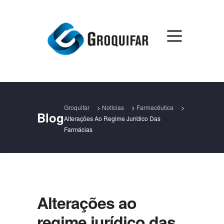
Groquifar
>
Notícias
>
Farmacêutica
>
Blog
Alterações Ao Regime Jurídico Das
Farmácias
Alterações ao
regime jurídico das