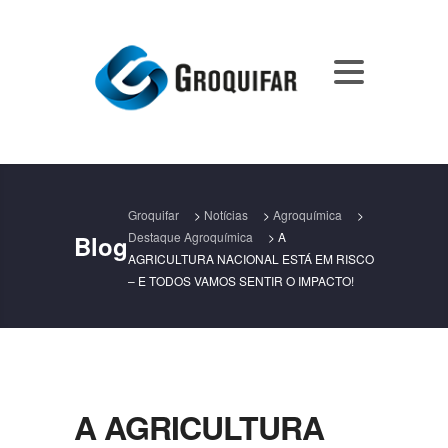
Groquifar
>
Notícias
>
Agroquímica
>
Destaque Agroquímica
>
A
Blog
AGRICULTURA NACIONAL ESTÁ EM RISCO
– E TODOS VAMOS SENTIR O IMPACTO!
A AGRICULTURA