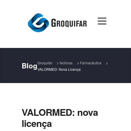
Groquifar
>
Notícias
>
Farmacêutica
>
Blog
VALORMED: Nova Licença
VALORMED: nova
licença