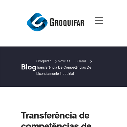
Groquifar
>
Notícias
>
Geral
>
Blog
Transferência De Competências De
Licenciamento Industrial
Transferência de
competências de