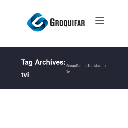
Tag Archives:
Groquifar
>
Notícias
>
Tvi
tvi