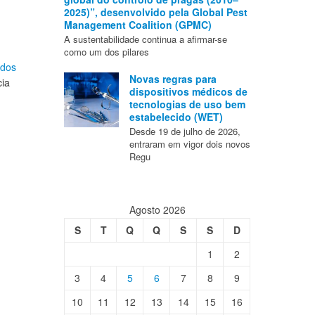
2025)”, desenvolvido pela Global Pest
Management Coalition (GPMC)
A sustentabilidade continua a afirmar-se
como um dos pilares
 dos
Novas regras para
cia
dispositivos médicos de
tecnologias de uso bem
estabelecido (WET)
Desde 19 de julho de 2026,
entraram em vigor dois novos
Regu
Agosto 2026
S
T
Q
Q
S
S
D
1
2
3
4
5
6
7
8
9
10
11
12
13
14
15
16