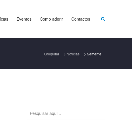
ícias
Eventos
Como aderir
Contactos
Groquifar
>
Notícias
>
Semente