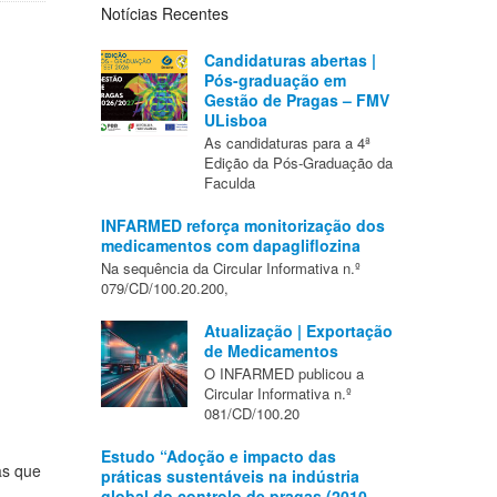
Notícias Recentes
Candidaturas abertas |
Pós-graduação em
Gestão de Pragas – FMV
ULisboa
As candidaturas para a 4ª
Edição da Pós-Graduação da
Faculda
INFARMED reforça monitorização dos
medicamentos com dapagliflozina
Na sequência da Circular Informativa n.º
079/CD/100.20.200,
Atualização | Exportação
de Medicamentos
O INFARMED publicou a
Circular Informativa n.º
081/CD/100.20
Estudo “Adoção e impacto das
as que
práticas sustentáveis na indústria
global do controlo de pragas (2010–