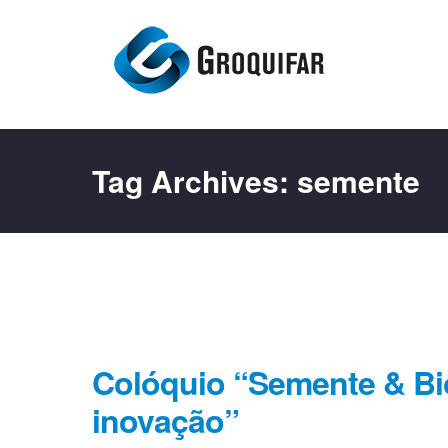
Tag Archives:
semente
Colóquio “Semente & Bio
inovação”