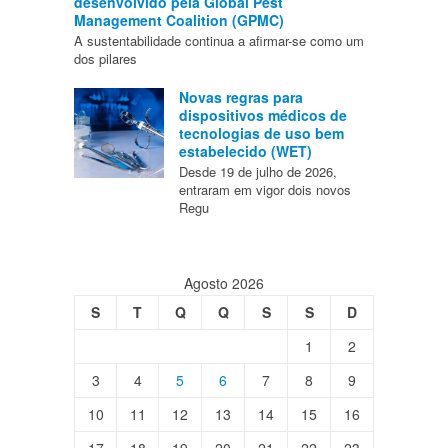
desenvolvido pela Global Pest
Management Coalition (GPMC)
A sustentabilidade continua a afirmar-se como um
dos pilares
Novas regras para
dispositivos médicos de
tecnologias de uso bem
estabelecido (WET)
Desde 19 de julho de 2026,
entraram em vigor dois novos
Regu
Agosto 2026
S
T
Q
Q
S
S
D
1
2
3
4
5
6
7
8
9
10
11
12
13
14
15
16
17
18
19
20
21
22
23