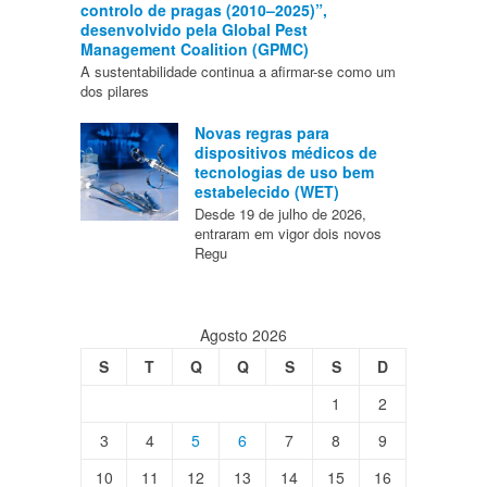
controlo de pragas (2010–2025)”,
desenvolvido pela Global Pest
Management Coalition (GPMC)
A sustentabilidade continua a afirmar-se como um
dos pilares
Novas regras para
dispositivos médicos de
tecnologias de uso bem
estabelecido (WET)
Desde 19 de julho de 2026,
entraram em vigor dois novos
Regu
Agosto 2026
S
T
Q
Q
S
S
D
1
2
3
4
5
6
7
8
9
10
11
12
13
14
15
16