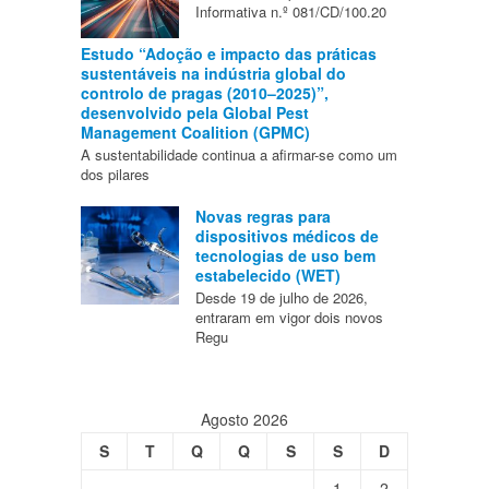
Informativa n.º 081/CD/100.20
Estudo “Adoção e impacto das práticas
sustentáveis na indústria global do
controlo de pragas (2010–2025)”,
desenvolvido pela Global Pest
Management Coalition (GPMC)
A sustentabilidade continua a afirmar-se como um
dos pilares
Novas regras para
dispositivos médicos de
tecnologias de uso bem
estabelecido (WET)
Desde 19 de julho de 2026,
entraram em vigor dois novos
Regu
Agosto 2026
S
T
Q
Q
S
S
D
1
2