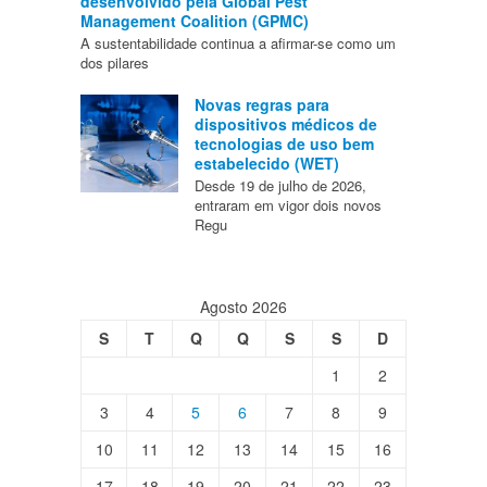
desenvolvido pela Global Pest
Management Coalition (GPMC)
A sustentabilidade continua a afirmar-se como um
dos pilares
Novas regras para
dispositivos médicos de
tecnologias de uso bem
estabelecido (WET)
Desde 19 de julho de 2026,
entraram em vigor dois novos
Regu
Agosto 2026
S
T
Q
Q
S
S
D
1
2
3
4
5
6
7
8
9
10
11
12
13
14
15
16
17
18
19
20
21
22
23