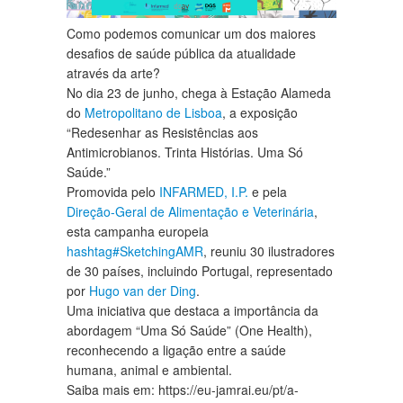
Como podemos comunicar um dos maiores
desafios de saúde pública da atualidade
através da arte?
No dia 23 de junho, chega à Estação Alameda
do
Metropolitano de Lisboa
, a exposição
“Redesenhar as Resistências aos
Antimicrobianos. Trinta Histórias. Uma Só
Saúde.”
Promovida pelo
INFARMED, I.P.
e pela
Direção-Geral de Alimentação e Veterinária
,
esta campanha europeia
hashtag
#
SketchingAMR
, reuniu 30 ilustradores
de 30 países, incluindo Portugal, representado
por
Hugo van der Ding
.
Uma iniciativa que destaca a importância da
abordagem “Uma Só Saúde” (One Health),
reconhecendo a ligação entre a saúde
humana, animal e ambiental.
Saiba mais em: https://eu-jamrai.eu/pt/a-