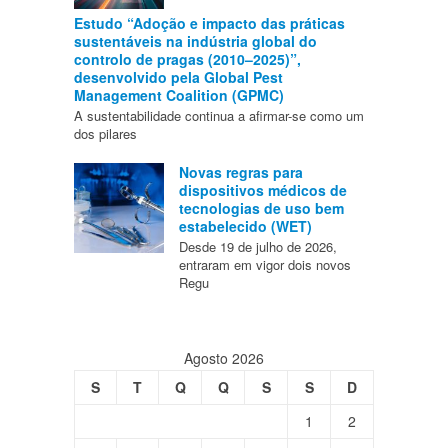
Estudo “Adoção e impacto das práticas
sustentáveis na indústria global do
controlo de pragas (2010–2025)”,
desenvolvido pela Global Pest
Management Coalition (GPMC)
A sustentabilidade continua a afirmar-se como um
dos pilares
Novas regras para
dispositivos médicos de
tecnologias de uso bem
estabelecido (WET)
Desde 19 de julho de 2026,
entraram em vigor dois novos
Regu
Agosto 2026
S
T
Q
Q
S
S
D
1
2