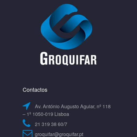
Contactos
Av. António Augusto Aguiar, nº 118
– 1º 1050-019 Lisboa
21 319 38 60/7
groquifar@groquifar.pt