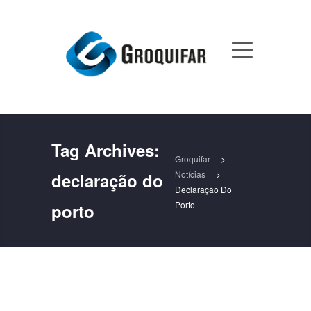
Tag Archives:
Groquifar
>
Notícias
>
declaração do
Declaração Do
Porto
porto