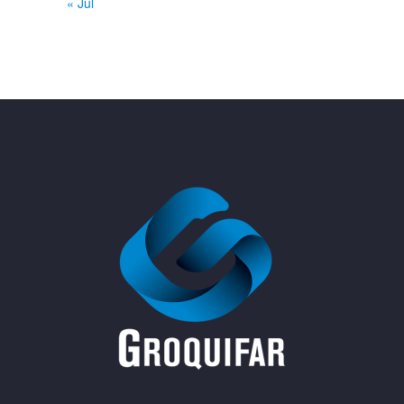
« Jul