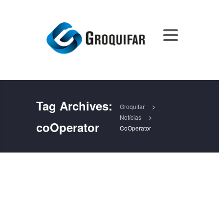
Tag Archives:
Groquifar
>
Notícias
>
coOperator
CoOperator