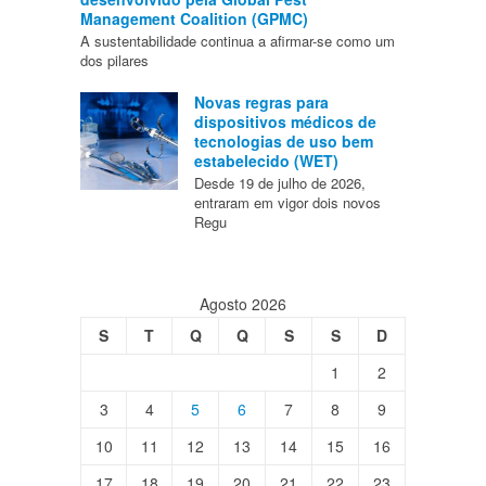
Management Coalition (GPMC)
A sustentabilidade continua a afirmar-se como um
dos pilares
Novas regras para
dispositivos médicos de
tecnologias de uso bem
estabelecido (WET)
Desde 19 de julho de 2026,
entraram em vigor dois novos
Regu
Agosto 2026
S
T
Q
Q
S
S
D
1
2
3
4
5
6
7
8
9
10
11
12
13
14
15
16
17
18
19
20
21
22
23