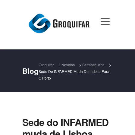
Groquifar
>
Notícias
>
Farmacêutica
>
Blog
Sede Do INFARMED Muda De Lisboa Para
O Porto
Sede do INFARMED
muda de Lisboa