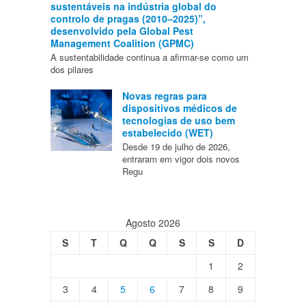
sustentáveis na indústria global do
controlo de pragas (2010–2025)”,
desenvolvido pela Global Pest
Management Coalition (GPMC)
A sustentabilidade continua a afirmar-se como um
dos pilares
Novas regras para
dispositivos médicos de
tecnologias de uso bem
estabelecido (WET)
Desde 19 de julho de 2026,
entraram em vigor dois novos
Regu
Agosto 2026
S
T
Q
Q
S
S
D
1
2
3
4
5
6
7
8
9