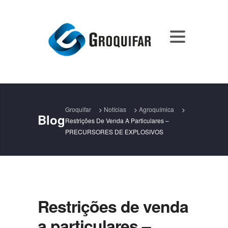
Groquifar
>
Notícias
>
Agroquímica
>
Blog
Restrições De Venda A Particulares –
PRECURSORES DE EXPLOSIVOS
Restrições de venda
a particulares –