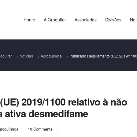
Home
A Groquifar
Associados
Divisões
Not
oquifar
>
Notícias
>
Agroquímica
>
Publicado Regulamento (UE) 2019/1100
UE) 2019/1100 relativo à não
a ativa desmedifame
groquímica
10 Comments