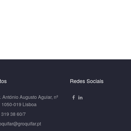
tos
Redes Sociais
. António Augusto Aguiar, nº
º 1050-019 Lisboa
 319 38 60/7
oquifar@groquifar.pt