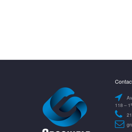
Contac
Av
118 – 1
21
gr