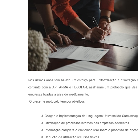
Nos últimos anos tem havido um esforço para uniformização e otimização d
conjunto com a APIFARMA e FECOFAR, assinaram um protocolo que visa 
empresas ligadas à área do medicamento.
O presente protocolo tem por objetivos:
Criação e Implementação de Linguagem Universal de Comunicaç
Ø
Otimização de processos internos das empresas aderentes.
Ø
Informação completa e em tempo real sobre o processo de enc
Ø
Redução da utilização recursos físicos.
Ø