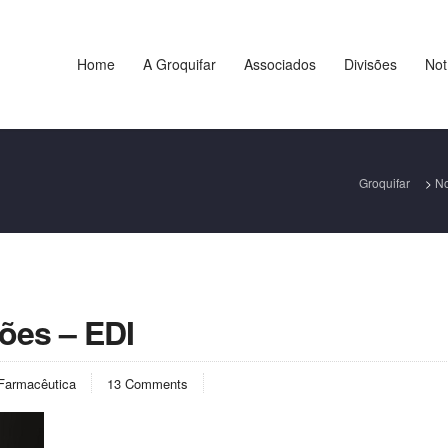
Home
A Groquifar
Associados
Divisões
Not
Groquifar
>
No
ões – EDI
Farmacêutica
13 Comments