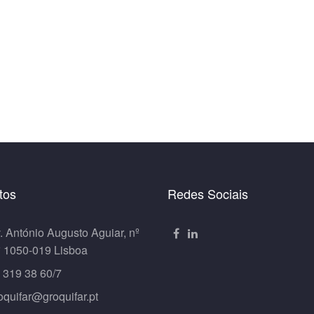
tos
Redes Sociais
. António Augusto Aguiar, nº
º 1050-019 Lisboa
 319 38 60/7
oquifar@groquifar.pt