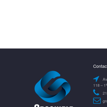
Contac
Av
118 – 1
21
gr