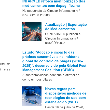
INFARMED reforça monitorização dos
medicamentos com dapagliflozina
Na sequência da Circular Informativa n.º
079/CD/100.20.200,
Atualização | Exportação
de Medicamentos
O INFARMED publicou a
Circular Informativa n.º
081/CD/100.20
Estudo “Adoção e impacto das
práticas sustentáveis na indústria
global do controlo de pragas (2010–
uifar, em
2025)”, desenvolvido pela Global Pest
Management Coalition (GPMC)
I
– entre
A sustentabilidade continua a afirmar-se
como um dos pilares
Novas regras para
dispositivos médicos de
tecnologias de uso bem
estabelecido (WET)
Desde 19 de julho de 2026,