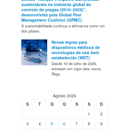
sustentáveis na indústria global do
controlo de pragas (2010–2025)”,
desenvolvido pela Global Pest
Management Coalition (GPMC)
A sustentabilidade continua a afirmar-se como um
dos pilares
Novas regras para
dispositivos médicos de
tecnologias de uso bem
estabelecido (WET)
Desde 19 de julho de 2026,
entraram em vigor dois novos
Regu
Agosto 2026
S
T
Q
Q
S
S
D
1
2
3
4
5
6
7
8
9