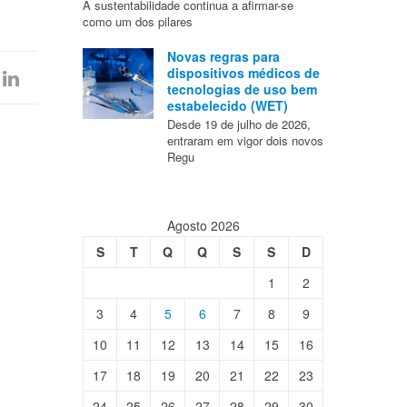
A sustentabilidade continua a afirmar-se
como um dos pilares
Novas regras para
dispositivos médicos de
tecnologias de uso bem
estabelecido (WET)
Desde 19 de julho de 2026,
entraram em vigor dois novos
Regu
Agosto 2026
S
T
Q
Q
S
S
D
1
2
3
4
5
6
7
8
9
10
11
12
13
14
15
16
17
18
19
20
21
22
23
24
25
26
27
28
29
30