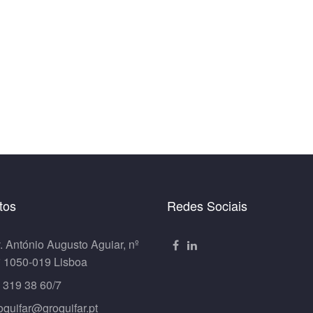
tos
Redes Sociais
. António Augusto Aguiar, nº
º 1050-019 Lisboa
 319 38 60/7
oquifar@groquifar.pt