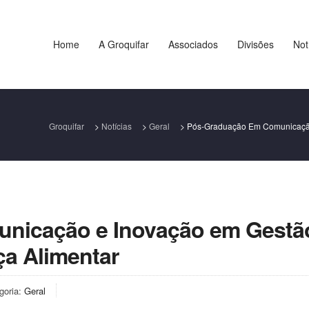
Home
A Groquifar
Associados
Divisões
Not
Groquifar
>
Notícias
>
Geral
>
Pós-Graduação Em Comunicação
nicação e Inovação em Gestã
ça Alimentar
goria:
Geral