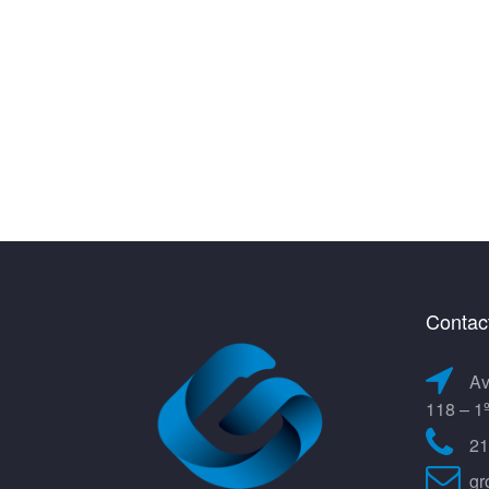
Contac
Av
118 – 1
21
gr