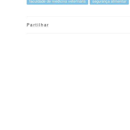
faculdade de medicina veterinária
segurança alimentar
Partilhar