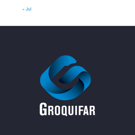
« Jul