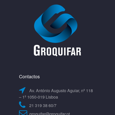
Contactos
Av. António Augusto Aguiar, nº 118
– 1º 1050-019 Lisboa
21 319 38 60/7
groquifar@groquifar.pt