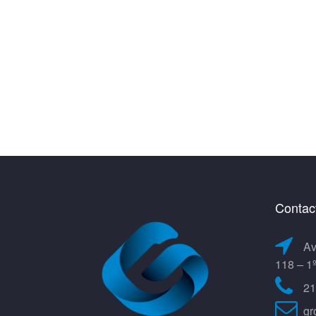
Contac
Av
118 – 1
21
gr