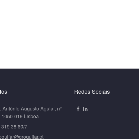
tos
Redes Sociais
. António Augusto Aguiar, nº
º 1050-019 Lisboa
 319 38 60/7
oquifar@groquifar.pt