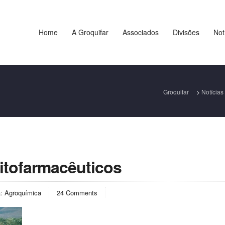
Home
A Groquifar
Associados
Divisões
Not
Groquifar
>
Notícias
Fitofarmacêuticos
a:
Agroquímica
24 Comments