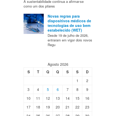
A sustentabilidade continua a afirmar-se
como um dos pilares
Novas regras para
dispositivos médicos de
tecnologias de uso bem
estabelecido (WET)
Desde 19 de julho de 2026,
entraram em vigor dois novos
Regu
Agosto 2026
S
T
Q
Q
S
S
D
1
2
3
4
5
6
7
8
9
10
11
12
13
14
15
16
17
18
19
20
21
22
23
24
25
26
27
28
29
30