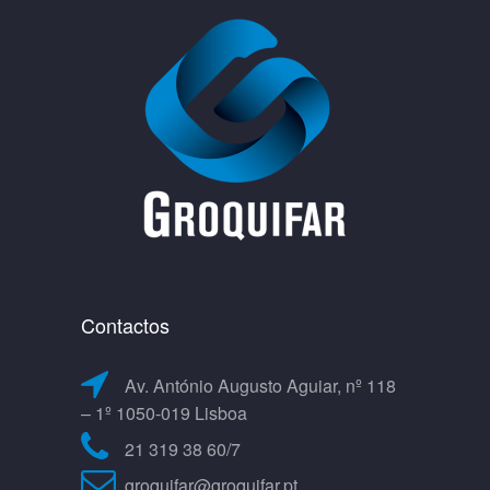
Contactos
Av. António Augusto Aguiar, nº 118
– 1º 1050-019 Lisboa
21 319 38 60/7
groquifar@groquifar.pt