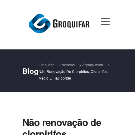
Groquifar
>
Notícias
>
Agroquímica
>
Blog
Não Renovação De Clorpirifos, Clorpirifos-
Metilo E Tiaclopride
Não renovação de
clorpirifos,