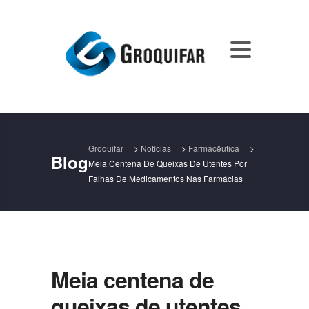
Groquifar
>
Notícias
>
Farmacêutica
>
Blog
Meia Centena De Queixas De Utentes Por
Falhas De Medicamentos Nas Farmácias
Meia centena de
queixas de utentes