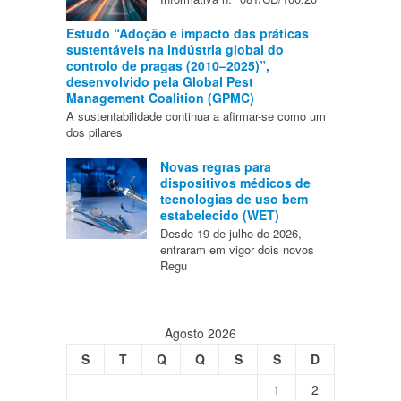
Estudo “Adoção e impacto das práticas
sustentáveis na indústria global do
controlo de pragas (2010–2025)”,
desenvolvido pela Global Pest
Management Coalition (GPMC)
A sustentabilidade continua a afirmar-se como um
dos pilares
Novas regras para
dispositivos médicos de
tecnologias de uso bem
estabelecido (WET)
Desde 19 de julho de 2026,
entraram em vigor dois novos
Regu
Agosto 2026
S
T
Q
Q
S
S
D
1
2