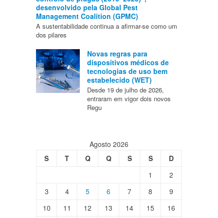
desenvolvido pela Global Pest
Management Coalition (GPMC)
A sustentabilidade continua a afirmar-se como um
dos pilares
Novas regras para
dispositivos médicos de
tecnologias de uso bem
estabelecido (WET)
Desde 19 de julho de 2026,
entraram em vigor dois novos
Regu
Agosto 2026
S
T
Q
Q
S
S
D
1
2
3
4
5
6
7
8
9
10
11
12
13
14
15
16