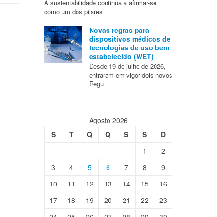
A sustentabilidade continua a afirmar-se
como um dos pilares
Novas regras para
dispositivos médicos de
tecnologias de uso bem
estabelecido (WET)
Desde 19 de julho de 2026,
entraram em vigor dois novos
Regu
Agosto 2026
S
T
Q
Q
S
S
D
1
2
3
4
5
6
7
8
9
10
11
12
13
14
15
16
17
18
19
20
21
22
23
24
25
26
27
28
29
30