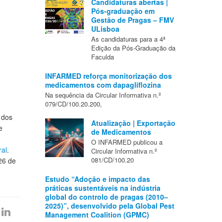
Candidaturas abertas |
Pós-graduação em
Gestão de Pragas – FMV
ULisboa
As candidaturas para a 4ª
Edição da Pós-Graduação da
Faculda
INFARMED reforça monitorização dos
medicamentos com dapagliflozina
Na sequência da Circular Informativa n.º
079/CD/100.20.200,
 dos
Atualização | Exportação
e
de Medicamentos
O INFARMED publicou a
ral
.
Circular Informativa n.º
081/CD/100.20
26 de
Estudo “Adoção e impacto das
práticas sustentáveis na indústria
global do controlo de pragas (2010–
2025)”, desenvolvido pela Global Pest
Management Coalition (GPMC)