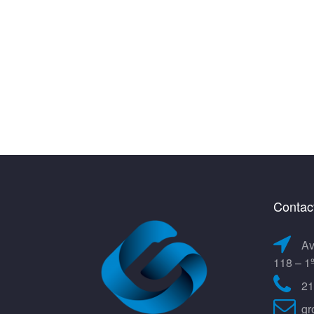
Contac
Av
118 – 1
21
gr