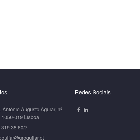
tos
Redes Sociais
. António Augusto Aguiar, nº
º 1050-019 Lisboa
 319 38 60/7
oquifar@groquifar.pt