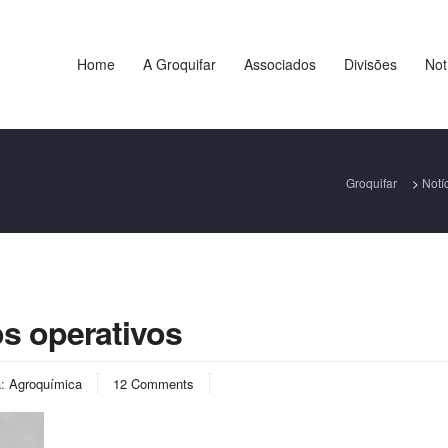
Home
A Groquifar
Associados
Divisões
Not
Groquifar
>
Notí
s operativos
a:
Agroquímica
12 Comments