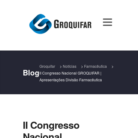
Groquifar
>
Notícias
>
Farmacêutica
>
Blog
II Congresso Nacional GROQUIFAR |
Apresentações Divisão Farmacêutica
II Congresso
Nacional