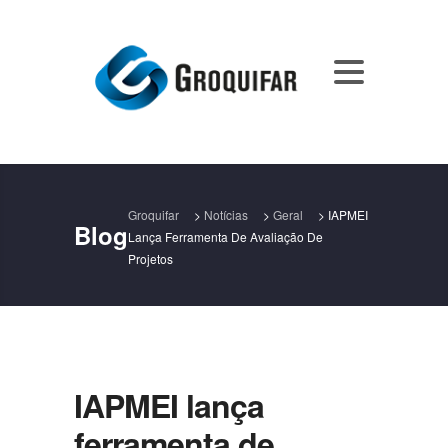
Groquifar
>
Notícias
>
Geral
>
IAPMEI
Blog
Lança Ferramenta De Avaliação De
Projetos
IAPMEI lança
ferramenta de