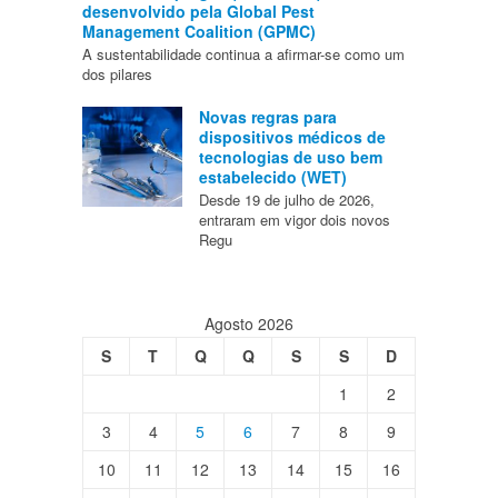
desenvolvido pela Global Pest
Management Coalition (GPMC)
A sustentabilidade continua a afirmar-se como um
dos pilares
Novas regras para
dispositivos médicos de
tecnologias de uso bem
estabelecido (WET)
Desde 19 de julho de 2026,
entraram em vigor dois novos
Regu
Agosto 2026
S
T
Q
Q
S
S
D
1
2
3
4
5
6
7
8
9
10
11
12
13
14
15
16