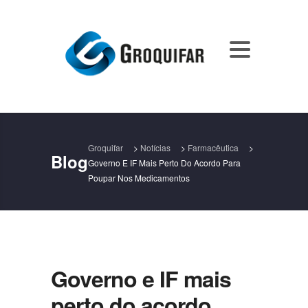
Groquifar
>
Notícias
>
Farmacêutica
>
Blog
Governo E IF Mais Perto Do Acordo Para
Poupar Nos Medicamentos
Governo e IF mais
perto do acordo