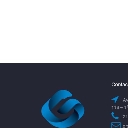
Contac
Av
118 – 1
21
gr