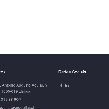
tos
Redes Sociais
. António Augusto Aguiar, nº
º 1050-019 Lisboa
 319 38 60/7
oquifar@groquifar.pt