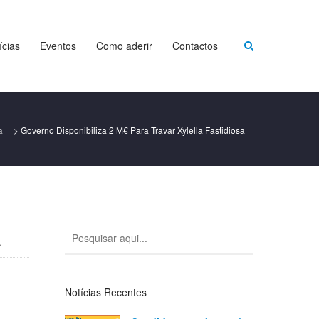
ícias
Eventos
Como aderir
Contactos
a
>
Governo Disponibiliza 2 M€ Para Travar Xylella Fastidiosa
a
Notícias Recentes