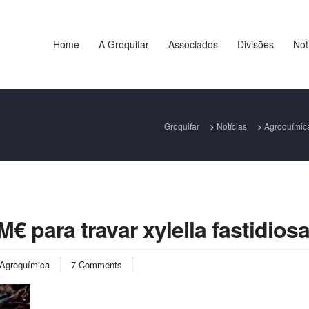
Home
A Groquifar
Associados
Divisões
Not
Groquifar
>
Notícias
>
Agroquímic
€ para travar xylella fastidios
Agroquímica
7 Comments