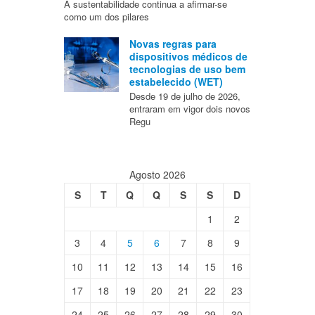
A sustentabilidade continua a afirmar-se
como um dos pilares
Novas regras para
dispositivos médicos de
tecnologias de uso bem
estabelecido (WET)
Desde 19 de julho de 2026,
entraram em vigor dois novos
Regu
Agosto 2026
S
T
Q
Q
S
S
D
1
2
3
4
5
6
7
8
9
10
11
12
13
14
15
16
17
18
19
20
21
22
23
24
25
26
27
28
29
30