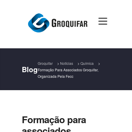
Groquifar
>
Notícias
>
Química
>
Blog
Formação Para Associados Groquifar,
Organizada Pela Fecc
Formação para
associados