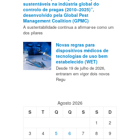
sustentáveis na indústria global do
controlo de pragas (2010–2025)”,
desenvolvido pela Global Pest
Management Coalition (GPMC)
A sustentabilidade continua a afirmar-se como um
dos pilares
Novas regras para
dispositivos médicos de
tecnologias de uso bem
estabelecido (WET)
Desde 19 de julho de 2026,
entraram em vigor dois novos
Regu
Agosto 2026
S
T
Q
Q
S
S
D
1
2
3
4
5
6
7
8
9