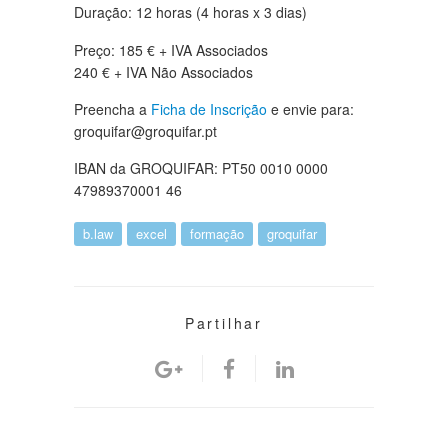
Duração: 12 horas (4 horas x 3 dias)
Preço: 185 € + IVA Associados
240 € + IVA Não Associados
Preencha a
Ficha de Inscrição
e envie para:
groquifar@groquifar.pt
IBAN da GROQUIFAR: PT50 0010 0000
47989370001 46
b.law
excel
formação
groquifar
Partilhar