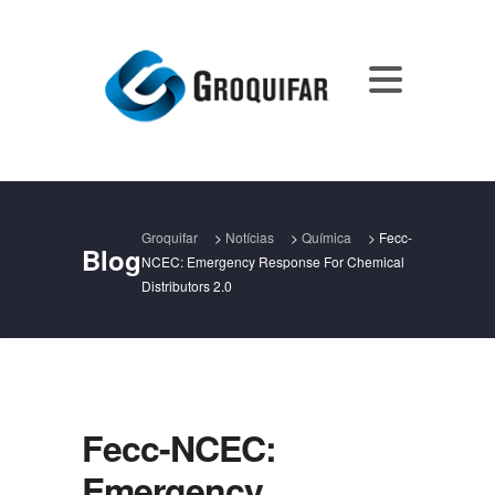
Groquifar
>
Notícias
>
Química
>
Fecc-
Blog
NCEC: Emergency Response For Chemical
Distributors 2.0
Fecc-NCEC:
Emergency