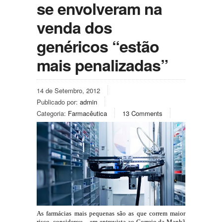
se envolveram na
venda dos
genéricos “estão
mais penalizadas”
14 de Setembro, 2012
Publicado por:
admin
Categoria:
Farmacêutica
13 Comments
As farmácias mais pequenas são as que correm maior
risco, considerou – em entrevista ao Correio da Manhã