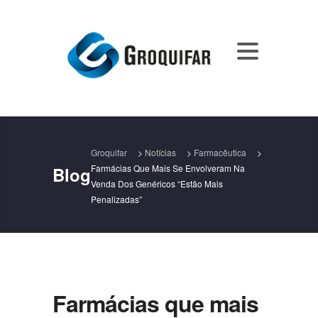
Groquifar
>
Notícias
>
Farmacêutica
>
Farmácias Que Mais Se Envolveram Na
Blog
Venda Dos Genéricos “estão Mais
Penalizadas”
Farmácias que mais