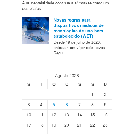
A sustentabilidade continua a afirmar-se como um
dos pilares
Novas regras para
dispositivos médicos de
tecnologias de uso bem
estabelecido (WET)
Desde 19 de julho de 2026,
entraram em vigor dois novos
Regu
Agosto 2026
S
T
Q
Q
S
S
D
1
2
3
4
5
6
7
8
9
10
11
12
13
14
15
16
17
18
19
20
21
22
23