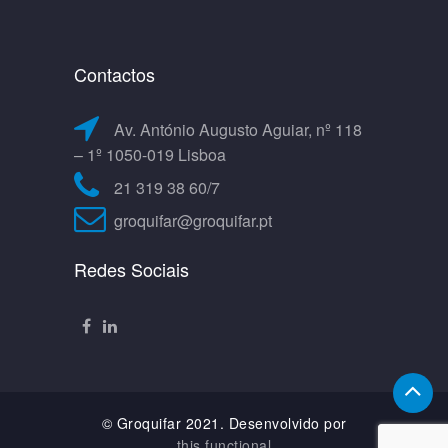
Contactos
Av. António Augusto Aguiar, nº 118
– 1º 1050-019 Lisboa
21 319 38 60/7
groquifar@groquifar.pt
Redes Sociais
© Groquifar 2021. Desenvolvido por
this.functional