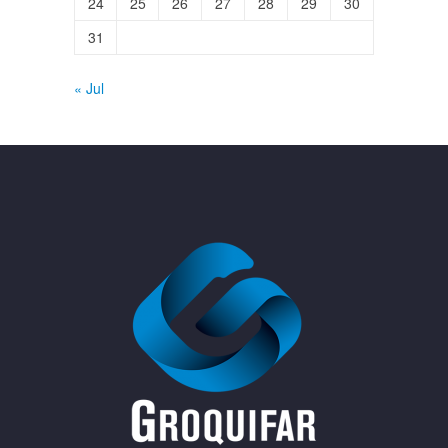
24
25
26
27
28
29
30
31
« Jul