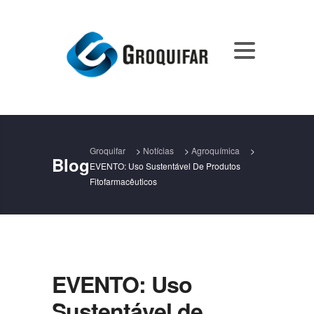
Groquifar
>
Notícias
>
Agroquímica
>
Blog
EVENTO: Uso Sustentável De Produtos
Fitofarmacêuticos
EVENTO: Uso
Sustentável de